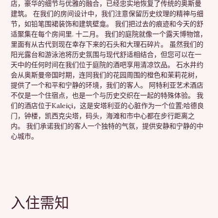
店，豪华的细节与优雅的融合，已经忠实地恢复了传统的奥斯曼
建筑。 在我们的房间设计中，我们注意保留历史纹理的精神与细
节，如铅笔围裙装饰和建筑壁龛。 我们把过去的痕迹和今天的舒
适聚集在每个房间里. 十二月。 我们的庭院就像一个露天博物馆，
里面有从古代到现在幸存下来的石头和大理石碎片。 虽然我们的
阳光露台和游泳池将历史氛围与现代舒适相结合，但您可以在一
天中的任何时间在我们位于庭院的酒吧享用清凉饮品。 石水井约
会从奥斯曼帝国时期，连同我们的花园周围的橙色和茉莉花树，
提供了一个和平和宁静的环境，我们的客人。 阿特利亚艺术酒店
不仅是一个住宿点，也是一个与历史交织在一起的特殊体验。 我
们的酒店位于Kaleiçi，这是安塔利亚的心脏作为一个位置;哈德良
门，钟楼，凯西克尖塔，码头，海滩和市中心都在步行距离之
内。 我们承诺我们的客人一个独特的气氛，提供安静和宁静的中
心城市。
入住需知