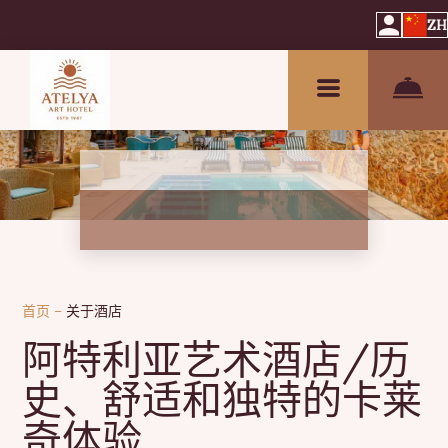
ZH
首页
–
关于酒店
阿特利亚艺术酒店/历
史、舒适和独特的卡莱
奇体验